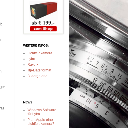
ab
i
WEITERE INFOS:
Lichtfeldkamera
Lytro
Raytrix
.lfp-Dateiformat
h
Bildergalerie
e
ger
NEWS
ras
Windows Software
für Lytro
Plant Apple eine
Lichtfeldkamera?