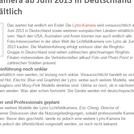
kamera ab Juni 2013 in Deutschland
ltlich
Das warten hat endlich ein Ende! Die
Lytro-Kamera
wird voraussichtlich 
Juni 2013 in Deutschland sowie weiteren europäischen Ländern erhältlich
sein. Nach den USA, Australien und Asien können nun auch endlich alle
Foto-Interessierten in der alten Welt die Lichtfeldkamera von Lytro ab Jun
2013 kaufen. Die Markteinführung erfolgt exklusiv über die Ringfoto-
Gruppe.In Deutschland sind neben zahlreichen gleichnamigen
Ringfoto
Filialen insbesondere die Vertriebsstellen
allkauf Foto
und
Photo Porst
in
zahlreichen Städten präsent.
keinführung noch unklar
hältlich sein werden, ist bislang noch unklar. Voraussichtlicht handelt es sic
ed Hot, Electric Blue
und
Graphite
) der Lytro, wobei auch weitere Modelle, wi
eaglass
und
Moxy-Pink
Modelle denkbar sind. Unklar ist noch, ob in nächster
hen werden. Was aber schon feststeht: Die Geräte werden mit deutschsprachi
r und Professionals geplant
er weitere Modelle der Lytro Lichtfeldkamera.
Eric Cheng,
Director of
 einer Diskussion über die Nutzungsbedingungen, sobald professionelle Kame
. Bevor dies geschieht, werde es jedoch eine weitere Lytro-Kamera für
edoch der öffentlichkeit vorgestellt werden, ist noch nicht bekannt.